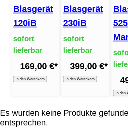
Blasgerät
Blasgerät
Bla
120iB
230iB
525
Mar
sofort
sofort
lieferbar
lieferbar
sofo
lief
169,00 €
*
399,00 €
*
4
In den Warenkorb
In den Warenkorb
In den
Es wurden keine Produkte gefunden
entsprechen.