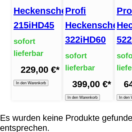
Heckenschere
Profi
Pro
215iHD45
Heckenschere
Hec
322iHD60
522
sofort
lieferbar
sofort
sofo
lieferbar
lief
229,00 €
*
399,00 €
*
6
In den Warenkorb
In den Warenkorb
In den
Es wurden keine Produkte gefunden
entsprechen.