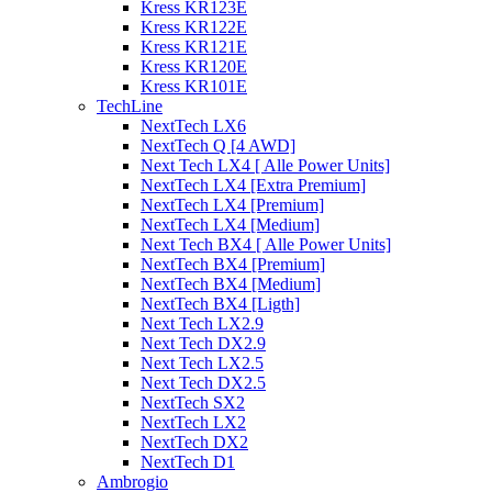
Kress KR123E
Kress KR122E
Kress KR121E
Kress KR120E
Kress KR101E
TechLine
NextTech LX6
NextTech Q [4 AWD]
Next Tech LX4 [ Alle Power Units]
NextTech LX4 [Extra Premium]
NextTech LX4 [Premium]
NextTech LX4 [Medium]
Next Tech BX4 [ Alle Power Units]
NextTech BX4 [Premium]
NextTech BX4 [Medium]
NextTech BX4 [Ligth]
Next Tech LX2.9
Next Tech DX2.9
Next Tech LX2.5
Next Tech DX2.5
NextTech SX2
NextTech LX2
NextTech DX2
NextTech D1
Ambrogio