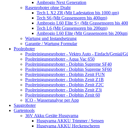
Ambrogio Next Generation
Rasenroboter ohne Draht
Tech L X2 ZR (Mit Ladestation bis 1000 qm)
Tech S6 (Mit Grassensoren bis 400qm)
Ambrogio L60 Elite S+ (Mit Grassensoren bis 40
Tech L6 (Mit Grassensoren bis 200qm)
Ambrogio L60 Elite (Mit Grassensoren bis 200qm
Wartung und Instandsetzung
Garantie / Wartung Formular
Poolroboter
Poolreinigungsroboter - Vektro Auto - Einfach/Genial/Gü
Poolreinigungsroboter - Aqua Vac 650
Poolreinigungsroboter - Dolphin Supreme SF40
Poolreinigungsroboter - Dolphin Supreme SF60
Poolreinigungsroboter - Dolphin Zenit FUN
Poolreinigungsroboter - Dolphin Zenit Z1B
Poolreinigungsroboter - Dolphin Zenit Z2C
Poolreinigungsroboter - Dolphin Zenit Z3i
Poolreinigungsroboter - Dolphin Zenit 60
ICO - Wasseranalyse per App
Saugroboter
Gartentools
36V Akku Geräte Husqvarna
Husqvarna AKKU Trimmer / Sensen
Husqvarna AKKU Heckenscheren