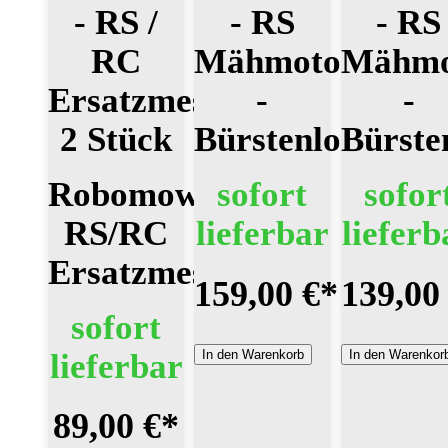
- RS /
- RS
- RS
RC
Mähmotor
Mähmo
Ersatzmesser
-
-
2 Stück
Bürstenlos
Bürste
Robomow
sofort
sofor
RS/RC
lieferbar
lieferb
Ersatzmesser
159,00 €
*
139,00
sofort
In den Warenkorb
In den Warenkor
lieferbar
89,00 €
*