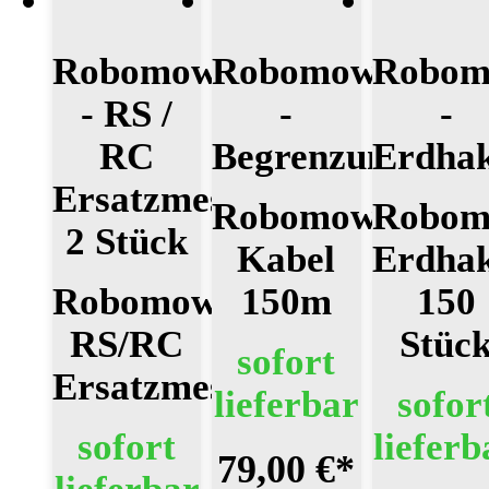
Robomow
Robomow
Robo
- RS /
-
-
RC
Begrenzungskab
Erdha
Ersatzmesser
Robomow
Robo
2 Stück
Kabel
Erdha
Robomow
150m
150
RS/RC
Stüc
sofort
Ersatzmesser
lieferbar
sofor
sofort
lieferb
79,00 €
*
lieferbar