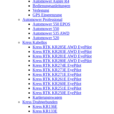
Automower Aspire R4
Bedienungsanleitungen
Verlegung
GPS Eingrenzung
Automower Professional
Automower 550 EPOS
Automower 550
Automower 535 AWD
Automower 520
Kress Kabellos
Kress RTK KR285E AWD EyePilot
Kress RTK KR283E AWD EyePilot
Kress RTK KR281E AWD EyePilot
Kress RTK KR280E AWD EyePilot
Kress RTK KR274E EyePilot
Kress RTK KR273E EyePilot
Kress RTK KR271E EyePilot
Kress RTK KR261E EyePilot
Kress RTK KR260E EyePilot
Kress RTK KR251E EyePilot
Kress RTK KR250E EyePilot
Kartierungswagen
Kress Drahtgebunden
Kress KR136E
Kress KR133E