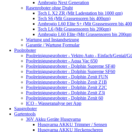
Ambrogio Next Generation
Rasenroboter ohne Draht
Tech L X2 ZR (Mit Ladestation bis 1000 qm)
Tech S6 (Mit Grassensoren bis 400qm)
Ambrogio L60 Elite S+ (Mit Grassensoren bis 40
Tech L6 (Mit Grassensoren bis 200qm)
Ambrogio L60 Elite (Mit Grassensoren bis 200qm
Wartung und Instandsetzung
Garantie / Wartung Formular
Poolroboter
Poolreinigungsroboter - Vektro Auto - Einfach/Genial/Gü
Poolreinigungsroboter - Aqua Vac 650
Poolreinigungsroboter - Dolphin Supreme SF40
Poolreinigungsroboter - Dolphin Supreme SF60
Poolreinigungsroboter - Dolphin Zenit FUN
Poolreinigungsroboter - Dolphin Zenit Z1B
Poolreinigungsroboter - Dolphin Zenit Z2C
Poolreinigungsroboter - Dolphin Zenit Z3i
Poolreinigungsroboter - Dolphin Zenit 60
ICO - Wasseranalyse per App
Saugroboter
Gartentools
36V Akku Geräte Husqvarna
Husqvarna AKKU Trimmer / Sensen
Husqvarna AKKU Heckenscheren