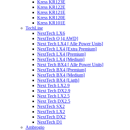
Kress KR123E
Kress KR122E
Kress KR121E
Kress KR120E
Kress KR101E
TechLine
NextTech LX6
NextTech Q [4 AWD]
Next Tech LX4 [ Alle Power Units]
NextTech LX4 [Extra Premium]
NextTech LX4 [Premium]
NextTech LX4 [Medium]
Next Tech BX4 [ Alle Power Units]
NextTech BX4 [Premium]
NextTech BX4 [Medium]
NextTech BX4 [Ligth]
Next Tech LX2.9
Next Tech DX2.9
Next Tech LX2.5
Next Tech DX2.5
NextTech SX2
NextTech LX2
NextTech DX2
NextTech D1
Ambrogio