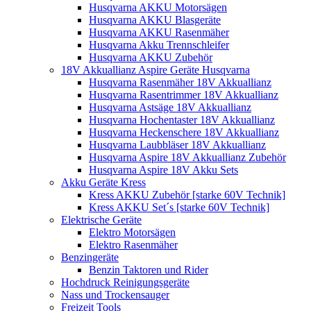
Husqvarna AKKU Motorsägen
Husqvarna AKKU Blasgeräte
Husqvarna AKKU Rasenmäher
Husqvarna Akku Trennschleifer
Husqvarna AKKU Zubehör
18V Akkuallianz Aspire Geräte Husqvarna
Husqvarna Rasenmäher 18V Akkuallianz
Husqvarna Rasentrimmer 18V Akkuallianz
Husqvarna Astsäge 18V Akkuallianz
Husqvarna Hochentaster 18V Akkuallianz
Husqvarna Heckenschere 18V Akkuallianz
Husqvarna Laubbläser 18V Akkuallianz
Husqvarna Aspire 18V Akkuallianz Zubehör
Husqvarna Aspire 18V Akku Sets
Akku Geräte Kress
Kress AKKU Zubehör [starke 60V Technik]
Kress AKKU Set´s [starke 60V Technik]
Elektrische Geräte
Elektro Motorsägen
Elektro Rasenmäher
Benzingeräte
Benzin Taktoren und Rider
Hochdruck Reinigungsgeräte
Nass und Trockensauger
Freizeit Tools