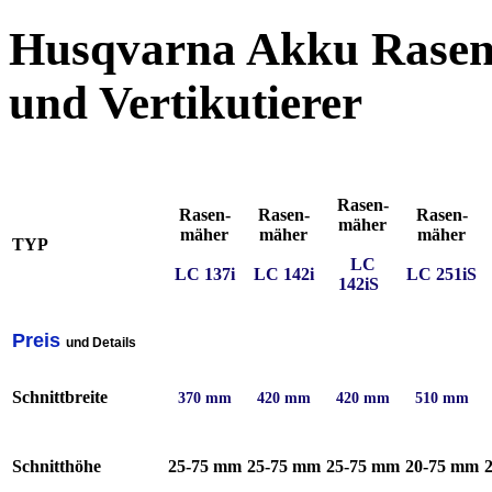
Husqvarna Akku Rasen
und Vertikutierer
Rasen-
Rasen-
Rasen-
Rasen-
mäher
mäher
mäher
mäher
TYP
LC
LC 137i
LC 142i
LC 251iS
142iS
_
Preis
und Details
Schnittbreite
370 mm
420 mm
420 mm
510 mm
Schnitthöhe
25-75 mm
25-75 mm
25-75 mm
20-75 mm