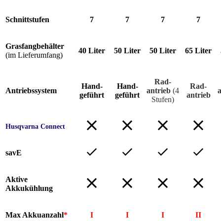
Schnittstufen
7
7
7
7
Grasfangbehälter
40 Liter
50 Liter
50 Liter
65 Liter
(im Lieferumfang)
Rad-
Hand-
Hand-
Rad-
Antriebssystem
antrieb
(4
geführt
geführt
antrieb
Stufen)
Husqvarna Connect
savE
Aktive
Akkukühlung
Max Akkuanzahl
*
I
I
I
II