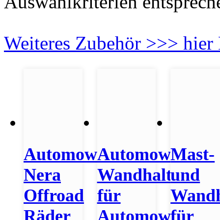
Auswahlkriterien entsprech
Weiteres Zubehör >>> hier
Automower
Automower
Mast-
Nera
Wandhalterung
und
Offroad
für
Wandh
Räder
Automower
für