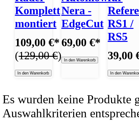
Komplett
Nera -
Refere
montiert
EdgeCut
RS1 /
RS5
109,00 €
*
69,00 €
*
(
129,00 €
)
39,00 
In den Warenkorb
In den Warenkorb
In den Warenko
Es wurden keine Produkte g
Auswahlkriterien entsprech
I