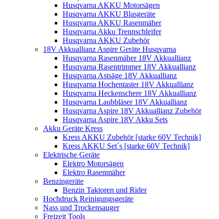
Husqvarna AKKU Motorsägen
Husqvarna AKKU Blasgeräte
Husqvarna AKKU Rasenmäher
Husqvarna Akku Trennschleifer
Husqvarna AKKU Zubehör
18V Akkuallianz Aspire Geräte Husqvarna
Husqvarna Rasenmäher 18V Akkuallianz
Husqvarna Rasentrimmer 18V Akkuallianz
Husqvarna Astsäge 18V Akkuallianz
Husqvarna Hochentaster 18V Akkuallianz
Husqvarna Heckenschere 18V Akkuallianz
Husqvarna Laubbläser 18V Akkuallianz
Husqvarna Aspire 18V Akkuallianz Zubehör
Husqvarna Aspire 18V Akku Sets
Akku Geräte Kress
Kress AKKU Zubehör [starke 60V Technik]
Kress AKKU Set´s [starke 60V Technik]
Elektrische Geräte
Elektro Motorsägen
Elektro Rasenmäher
Benzingeräte
Benzin Taktoren und Rider
Hochdruck Reinigungsgeräte
Nass und Trockensauger
Freizeit Tools