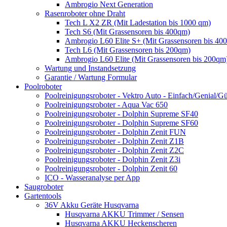
Ambrogio Next Generation
Rasenroboter ohne Draht
Tech L X2 ZR (Mit Ladestation bis 1000 qm)
Tech S6 (Mit Grassensoren bis 400qm)
Ambrogio L60 Elite S+ (Mit Grassensoren bis 40
Tech L6 (Mit Grassensoren bis 200qm)
Ambrogio L60 Elite (Mit Grassensoren bis 200qm
Wartung und Instandsetzung
Garantie / Wartung Formular
Poolroboter
Poolreinigungsroboter - Vektro Auto - Einfach/Genial/Gü
Poolreinigungsroboter - Aqua Vac 650
Poolreinigungsroboter - Dolphin Supreme SF40
Poolreinigungsroboter - Dolphin Supreme SF60
Poolreinigungsroboter - Dolphin Zenit FUN
Poolreinigungsroboter - Dolphin Zenit Z1B
Poolreinigungsroboter - Dolphin Zenit Z2C
Poolreinigungsroboter - Dolphin Zenit Z3i
Poolreinigungsroboter - Dolphin Zenit 60
ICO - Wasseranalyse per App
Saugroboter
Gartentools
36V Akku Geräte Husqvarna
Husqvarna AKKU Trimmer / Sensen
Husqvarna AKKU Heckenscheren