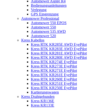
Automower Aspire R4
Bedienungsanleitungen
Verlegung
GPS Eingrenzung
Automower Professional
Automower 550 EPOS
Automower 550
Automower 535 AWD
Automower 520
Kress Kabellos
Kress RTK KR285E AWD EyePilot
Kress RTK KR283E AWD EyePilot
Kress RTK KR281E AWD EyePilot
Kress RTK KR280E AWD EyePilot
Kress RTK KR274E EyePilot
Kress RTK KR273E EyePilot
Kress RTK KR271E EyePilot
Kress RTK KR261E EyePilot
Kress RTK KR260E EyePilot
Kress RTK KR251E EyePilot
Kress RTK KR250E EyePilot
Kartierungswagen
Kress Drahtgebunden
Kress KR136E
Kress KR133E