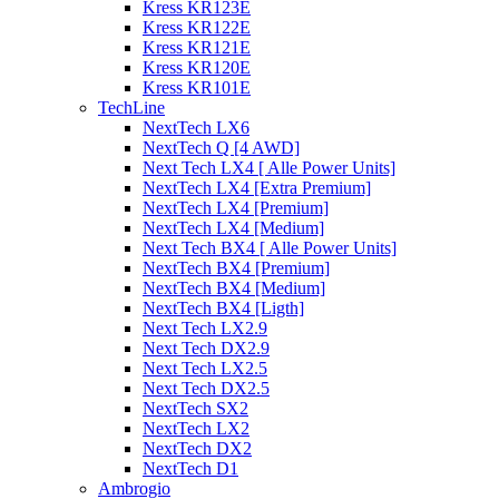
Kress KR123E
Kress KR122E
Kress KR121E
Kress KR120E
Kress KR101E
TechLine
NextTech LX6
NextTech Q [4 AWD]
Next Tech LX4 [ Alle Power Units]
NextTech LX4 [Extra Premium]
NextTech LX4 [Premium]
NextTech LX4 [Medium]
Next Tech BX4 [ Alle Power Units]
NextTech BX4 [Premium]
NextTech BX4 [Medium]
NextTech BX4 [Ligth]
Next Tech LX2.9
Next Tech DX2.9
Next Tech LX2.5
Next Tech DX2.5
NextTech SX2
NextTech LX2
NextTech DX2
NextTech D1
Ambrogio