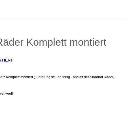
Gartentools
Zubehör Ersatzteile
Aktionsangebote
Eink
äder Komplett montiert
TIERT
tz Komplett montiert ( Lieferung fix und fertig - anstatt der Standart Räder)
renwert)