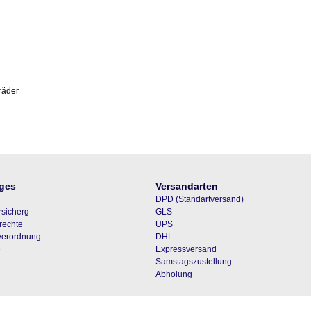
räder
ges
Versandarten
DPD (Standartversand)
rsicherg
GLS
rechte
UPS
everordnung
DHL
e
Expressversand
Samstagszustellung
Abholung