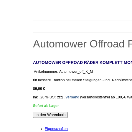
Rasenroboter
Poolroboter
Saugroboter
Automower Offroad R
AUTOMOWER OFFROAD RÄDER KOMPLETT MON
Artikelnummer:
Automower_off_K_M
für bessere Traktion bei steilen Steigungen - incl. Radbürstensa
89,00 €
Inkl. 20 % USt. zzgl.
Versand
(versandkostenfrei ab 100,-€ Wa
Sofort ab Lager
In den Warenkorb
Eigenschaften