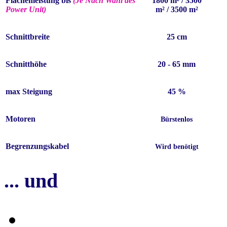
Flächenleistung bis
(Je Nach Wahl des
1800 m² / 3500
Power Unit)
m² / 3500 m²
Schnittbreite
25 cm
Schnitthöhe
20 - 65 mm
max Steigung
45 %
Motoren
Bürstenlos
Begrenzungskabel
Wird benötigt
... und