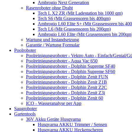
Ambrogio Next Generation
Rasenroboter ohne Draht
Tech L X2 ZR (Mit Ladestation bis 1000 qm)
Tech S6 (Mit Grassensoren bis 400qm)
Ambrogio L60 Elite S+ (Mit Grassensoren bis 40
Tech L6 (Mit Grassensoren bis 200qm)
Ambrogio L60 Elite (Mit Grassensoren bis 200qm
Wartung und Instandsetzung
Garantie / Wartung Formular
Poolroboter
Poolreinigungsroboter - Vektro Auto - Einfach/Genial/Gü
Poolreinigungsroboter - Aqua Vac 650
Poolreinigungsroboter - Dolphin Supreme SF40
Poolreinigungsroboter - Dolphin Supreme SF60
Poolreinigungsroboter - Dolphin Zenit FUN
Poolreinigungsroboter - Dolphin Zenit Z1B
Poolreinigungsroboter - Dolphin Zenit Z2C
Poolreinigungsroboter - Dolphin Zenit Z3i
Poolreinigungsroboter - Dolphin Zenit 60
ICO - Wasseranalyse per App
Saugroboter
Gartentools
36V Akku Geräte Husqvarna
Husqvarna AKKU Trimmer / Sensen
Husqvarna AKKU Heckenscheren