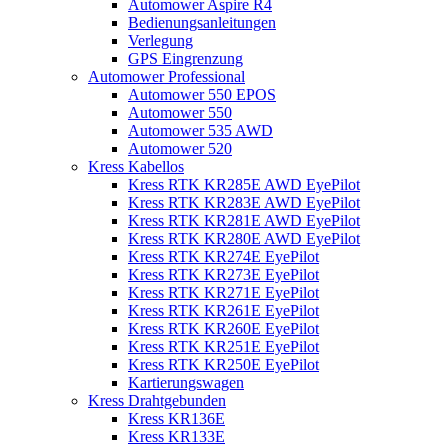
Automower Aspire R4
Bedienungsanleitungen
Verlegung
GPS Eingrenzung
Automower Professional
Automower 550 EPOS
Automower 550
Automower 535 AWD
Automower 520
Kress Kabellos
Kress RTK KR285E AWD EyePilot
Kress RTK KR283E AWD EyePilot
Kress RTK KR281E AWD EyePilot
Kress RTK KR280E AWD EyePilot
Kress RTK KR274E EyePilot
Kress RTK KR273E EyePilot
Kress RTK KR271E EyePilot
Kress RTK KR261E EyePilot
Kress RTK KR260E EyePilot
Kress RTK KR251E EyePilot
Kress RTK KR250E EyePilot
Kartierungswagen
Kress Drahtgebunden
Kress KR136E
Kress KR133E