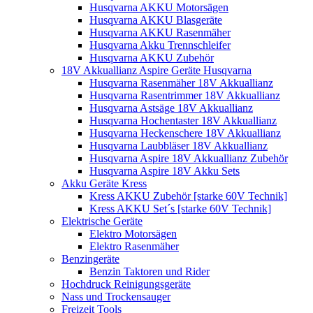
Husqvarna AKKU Motorsägen
Husqvarna AKKU Blasgeräte
Husqvarna AKKU Rasenmäher
Husqvarna Akku Trennschleifer
Husqvarna AKKU Zubehör
18V Akkuallianz Aspire Geräte Husqvarna
Husqvarna Rasenmäher 18V Akkuallianz
Husqvarna Rasentrimmer 18V Akkuallianz
Husqvarna Astsäge 18V Akkuallianz
Husqvarna Hochentaster 18V Akkuallianz
Husqvarna Heckenschere 18V Akkuallianz
Husqvarna Laubbläser 18V Akkuallianz
Husqvarna Aspire 18V Akkuallianz Zubehör
Husqvarna Aspire 18V Akku Sets
Akku Geräte Kress
Kress AKKU Zubehör [starke 60V Technik]
Kress AKKU Set´s [starke 60V Technik]
Elektrische Geräte
Elektro Motorsägen
Elektro Rasenmäher
Benzingeräte
Benzin Taktoren und Rider
Hochdruck Reinigungsgeräte
Nass und Trockensauger
Freizeit Tools