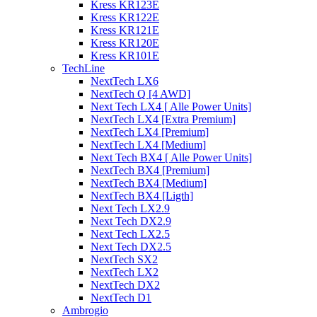
Kress KR123E
Kress KR122E
Kress KR121E
Kress KR120E
Kress KR101E
TechLine
NextTech LX6
NextTech Q [4 AWD]
Next Tech LX4 [ Alle Power Units]
NextTech LX4 [Extra Premium]
NextTech LX4 [Premium]
NextTech LX4 [Medium]
Next Tech BX4 [ Alle Power Units]
NextTech BX4 [Premium]
NextTech BX4 [Medium]
NextTech BX4 [Ligth]
Next Tech LX2.9
Next Tech DX2.9
Next Tech LX2.5
Next Tech DX2.5
NextTech SX2
NextTech LX2
NextTech DX2
NextTech D1
Ambrogio